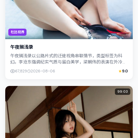
杜比视界
午夜搁浅录
午夜搁浅录以公路片式的迁徙视角串联情节，类型标签为科
幻。李沧东强调纪实气质与留白美学，梁朝伟的表演在外冷内
热之间切换；若你正在查找中国台湾取景的...
67,829
2026-08-06
9.0
99:03