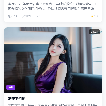
本片2026年面世，集合奇幻叙事与地域质感：背景设定与中
国台湾的文化肌理相呼应。导演杨德昌善用光影与声场塑造孤
独感，苍井优饰演角色的抉择牵动观众...
67,406
2026-11-23
8.6
95:24
独播
高架下倒影
高架下倒影讲述一段关于离别与重逢的故事线，主线围绕战争