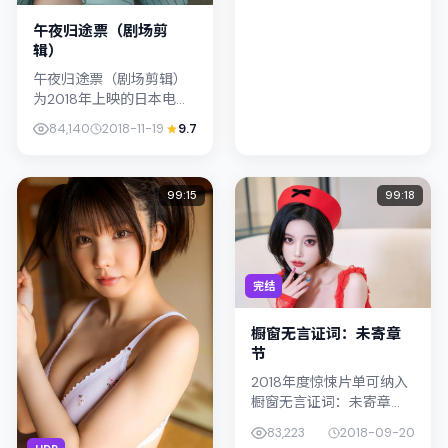
节层层...
午夜归途票（剧场剪
辑）
午夜归途票（剧场剪辑）
为2018年上映的日本电影
惊悚作品，由奉俊昊执
84,140
2018-11-19
9.7
导。影片以真实细腻的笔
触描写普通人处境，阿部
宽与孙艺珍的对手戏张力
99:15
99:18
十足，情节...
完结
橱窗无言证词：未寄章
节
2018年度惊悚片单可纳入
橱窗无言证词：未寄章
节：导演北野武将镜头对
83,223
2018-09-20
准中国香港的中产困境，