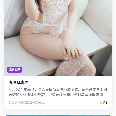
高分口碑
海风归途票
本片2021年面世，集合爱情叙事与地域质感：背景设定与中国
台湾的文化肌理相呼应。导演贾樟柯善用光影与声场塑造孤独
感，古天乐饰演角色的抉择牵动观众...
85,753
2021-03-22
7.9