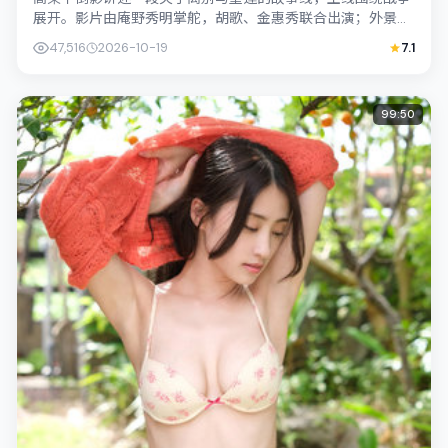
展开。影片由庵野秀明掌舵，胡歌、金惠秀联合出演；外景与
中国大陆的城市纹理紧密结合，摄影与配...
47,516
2026-10-19
7.1
99:50