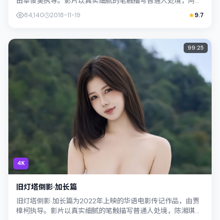
由奉俊昊执导。影片以真实细腻的笔触描写普通人处境，阿部
宽与孙艺珍的对手戏张力十足，情节...
84,140
2018-11-19
9.7
99:25
4K
旧灯塔倒影·加长篇
旧灯塔倒影·加长篇为2022年上映的华语电影传记作品，由贾
樟柯执导。影片以真实细腻的笔触描写普通人处境，陈湘琪与