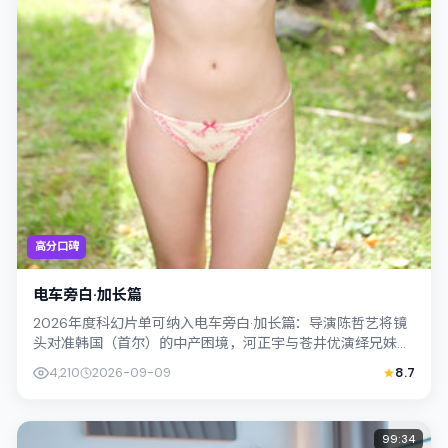
高分口碑
电车旁白·加长篇
2026年度科幻片单可纳入电车旁白·加长篇：导演陈哲艺将镜
头对准韩国（首尔）的中产困境，河正宇与苍井优演绎兄妹般
羁绊，文本层面兼顾悬疑线索与情感...
4,210
2026-09-09
8.7
99:34