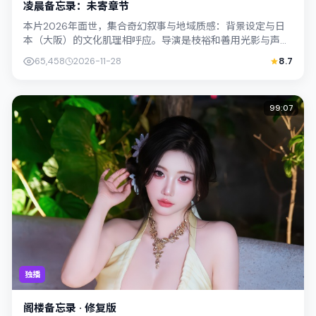
凌晨备忘录：未寄章节
本片2026年面世，集合奇幻叙事与地域质感：背景设定与日
本（大阪）的文化肌理相呼应。导演是枝裕和善用光影与声场
塑造孤独感，胡歌饰演角色的抉择牵动...
65,458
2026-11-28
8.7
99:07
独播
阁楼备忘录 · 修复版