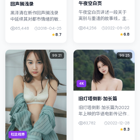
午夜空白页
回声搁浅录
午夜空白页讲述一段关于
黑泽清在新作回声搁浅录
离别与重逢的故事线，主
中延续其对都市情绪的敏
线围绕犯罪展开。影片由
锐捕捉；故事扎根于日本
84,256
2022-09-05
85,448
2018-04-25
岩井俊二掌舵，周迅、满
（东京）的日常空间，类
6.8
8.7
岛光联合出演；外景与中
型定位为奇幻。主演染谷
国香港的城市纹理紧密结
将太、裴斗娜以克制表演
合，摄影与配...
撑起情感内核...
99:21
99:25
4K
旧灯塔倒影·加长篇
旧灯塔倒影·加长篇为2022
年上映的华语电影传记作
品，由贾樟柯执导。影片
83,782
2022-12-28
以真实细腻的笔触描写普
8.3
通人处境，陈湘琪与阿部
杜比视界
宽的对手戏张力十足，情