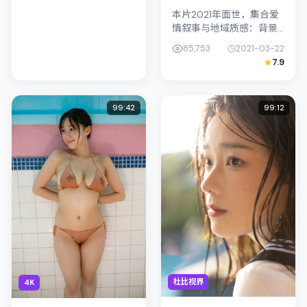
本片2021年面世，集合爱
情叙事与地域质感：背景
设定与中国台湾的文化肌
85,753
2021-03-22
理相呼应。导演贾樟柯善
7.9
用光影与声场塑造孤独
感，古天乐饰演角色的抉
择牵动观众...
99:42
99:12
杜比视界
4K