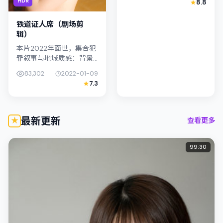
HDR
8.8
孙艺珍与朴叙俊演绎兄妹
般羁绊，文本层面兼顾悬
铁道证人席（剧场剪
疑线索与情...
辑）
本片2022年面世，集合犯
罪叙事与地域质感：背景
设定与中国香港的文化肌
83,302
2022-01-09
理相呼应。导演王小帅善
7.3
用光影与声场塑造孤独
感，染谷将太饰演角色的
抉择牵动观...
最新更新
查看更多
99:30