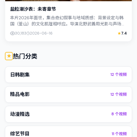
盐粒潮汐表：未寄章节
本片2026年面世，集合奇幻叙事与地域质感：背景设定与韩
国（釜山）的文化肌理相呼应。导演北野武善用光影与声场塑
造孤独感，古天乐饰演角色的抉择牵动...
30,183
2026-06-16
7.4
热门分类
日韩剧集
12
个视频
精品电影
12
个视频
动漫精选
8
个视频
综艺节目
11
个视频