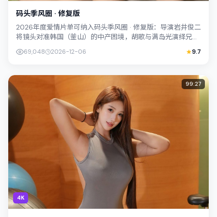
码头季风圈 · 修复版
2026年度爱情片单可纳入码头季风圈 · 修复版：导演岩井俊二
将镜头对准韩国（釜山）的中产困境，胡歌与满岛光演绎兄妹
般羁绊，文本层面兼顾悬疑线索...
69,048
2026-12-06
9.7
99:27
4K