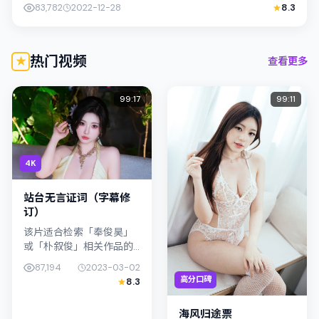
阿部宽的对手戏张力十足，情节层层...
83,782
2022-12-28
8.3
热门视频
查看更多
99:17
99:11
4K
站台无言证词（字幕修
订）
该片适合检索「奉俊昊」
或「朴叙俊」相关作品的
观众：站台无言证词（字
87,194
2023-03-02
幕修订）在2023年发行，
高分口碑
8.3
类型上归入悬疑，叙事焦
点落在家庭与社会的交错
海风归途票
地带；配...