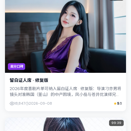
高分口碑
留白证人席 · 修复版
2026年度喜剧片单可纳入留白证人席 · 修复版：导演刁亦男将
镜头对准韩国（釜山）的中产困境，凤小岳与苍井优演绎兄妹
般羁绊，文本层面兼顾悬疑线索...
18,847
2026-09-08
9.1
99:39