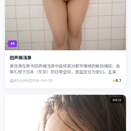
4K
回声搁浅录
黑泽清在新作回声搁浅录中延续其对都市情绪的敏锐捕捉；故
事扎根于日本（东京）的日常空间，类型定位为奇幻。主演染
谷将太、裴斗娜以克制表演撑起情感内核...
85,448
2018-04-25
8.7
99:12