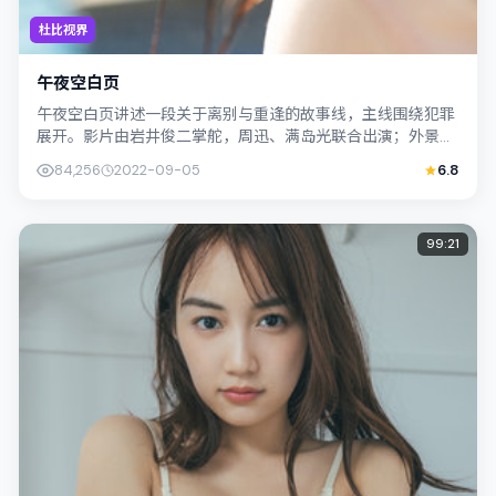
杜比视界
午夜空白页
午夜空白页讲述一段关于离别与重逢的故事线，主线围绕犯罪
展开。影片由岩井俊二掌舵，周迅、满岛光联合出演；外景与
中国香港的城市纹理紧密结合，摄影与配...
84,256
2022-09-05
6.8
99:21